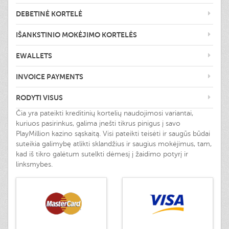
DEBETINĖ KORTELĖ
IŠANKSTINIO MOKĖJIMO KORTELĖS
EWALLETS
INVOICE PAYMENTS
RODYTI VISUS
Čia yra pateikti kreditinių kortelių naudojimosi variantai,
kuriuos pasirinkus, galima įnešti tikrus pinigus į savo
PlayMillion kazino sąskaitą. Visi pateikti teisėti ir saugūs būdai
suteikia galimybę atlikti sklandžius ir saugius mokėjimus, tam,
kad iš tikro galėtum sutelkti dėmesį į žaidimo potyrį ir
linksmybes.