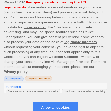
This site’s operations are regulated by the Malta Gaming
Authority and is operated by Skill On Net Limited, Office 1/5297
Level G, Quantum House, 75, Abate Rigord Street, Ta’ Xbiex, XBX
1120, Malta, under the gaming license issued by the Malta
Gaming Authority (license number MGA/CRP/171/2009/01)
issued on 1 August 2018.
Gambling can be addictive, please play responsibly.
Please note that all game images and provider icons displayed on
the logout page are for illustrative purposes only. Some of the
games shown may not be live or available on the logged-in
platform for your country or account.