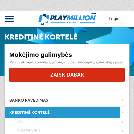
Login
KREDITINĖ KORTELĖ
Mokėjimo galimybės
Peržiūrėk mums priimtinų įmokėjimų bei išmokėjimų galimybių sąrašą.
ŽAISK DABAR
BANKO PAVEDIMAS
KREDITINĖ KORTELĖ
VISA
MASTERCARD