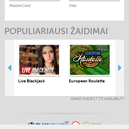
MasterCard
Visa
POPULIARIAUSI ŽAIDIMAI
 Hunt
Live Blackjack
European Roulette
Live
GAMES SUBJECT TO AVAILABILITY