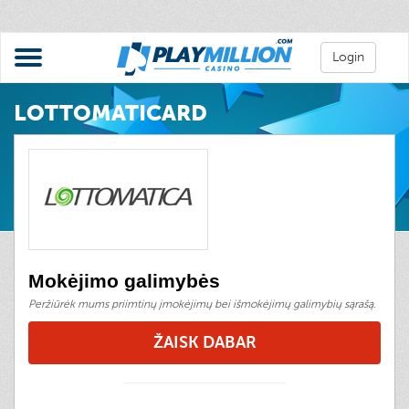
Login
LOTTOMATICARD
Mokėjimo galimybės
Peržiūrėk mums priimtinų įmokėjimų bei išmokėjimų galimybių sąrašą.
ŽAISK DABAR