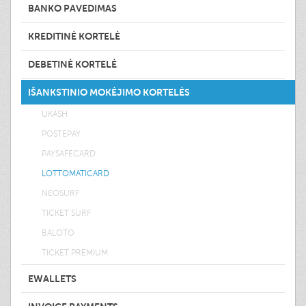
BANKO PAVEDIMAS
KREDITINĖ KORTELĖ
DEBETINĖ KORTELĖ
IŠANKSTINIO MOKĖJIMO KORTELĖS
UKASH
POSTEPAY
PAYSAFECARD
LOTTOMATICARD
NEOSURF
TICKET SURF
BALOTO
TICKET PREMIUM
EWALLETS