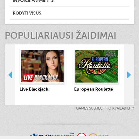
INVOICE PAYMENTS
RODYTI VISUS
POPULIARIAUSI ŽAIDIMAI
 Hunt
Live Blackjack
European Roulette
Live
GAMES SUBJECT TO AVAILABILITY