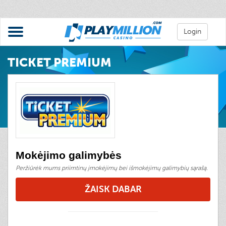
Login
TICKET PREMIUM
Mokėjimo galimybės
Peržiūrėk mums priimtinų įmokėjimų bei išmokėjimų galimybių sąrašą.
ŽAISK DABAR