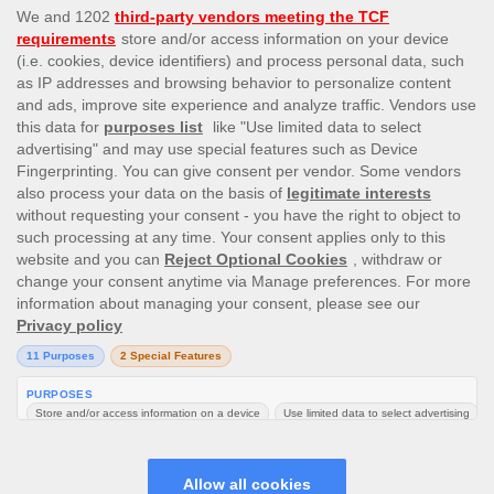
This site’s operations are regulated by the Malta Gaming
Authority and is operated by Skill On Net Limited, Office 1/5297
Level G, Quantum House, 75, Abate Rigord Street, Ta’ Xbiex, XBX
1120, Malta, under the gaming license issued by the Malta
Gaming Authority (license number MGA/CRP/171/2009/01)
issued on 1 August 2018.
Gambling can be addictive, please play responsibly.
Please note that all game images and provider icons displayed on
the logout page are for illustrative purposes only. Some of the
games shown may not be live or available on the logged-in
platform for your country or account.