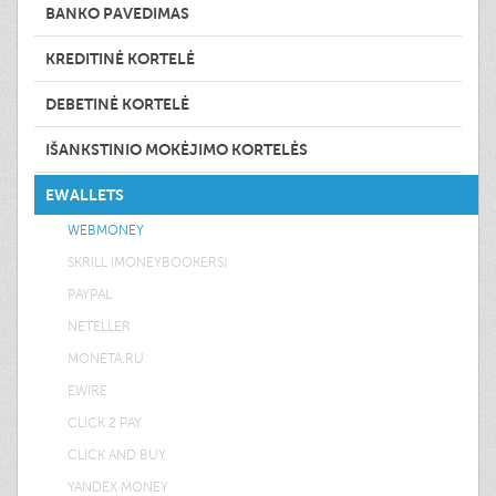
BANKO PAVEDIMAS
KREDITINĖ KORTELĖ
DEBETINĖ KORTELĖ
IŠANKSTINIO MOKĖJIMO KORTELĖS
EWALLETS
WEBMONEY
SKRILL (MONEYBOOKERS)
PAYPAL
NETELLER
MONETA.RU
EWIRE
CLICK 2 PAY
CLICK AND BUY
YANDEX MONEY