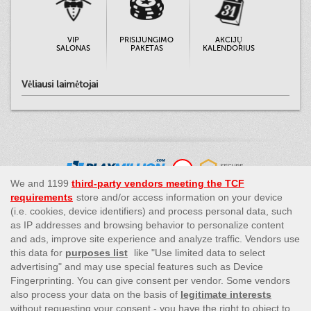
VIP
PRISIJUNGIMO
AKCIJŲ
SALONAS
PAKETAS
KALENDORIUS
Vėliausi laimėtojai
This site’s operations are regulated by the Malta Gaming
Authority and is operated by Skill On Net Limited, Office 1/5297
Level G, Quantum House, 75, Abate Rigord Street, Ta’ Xbiex, XBX
1120, Malta, under the gaming license issued by the Malta
Gaming Authority (license number MGA/CRP/171/2009/01)