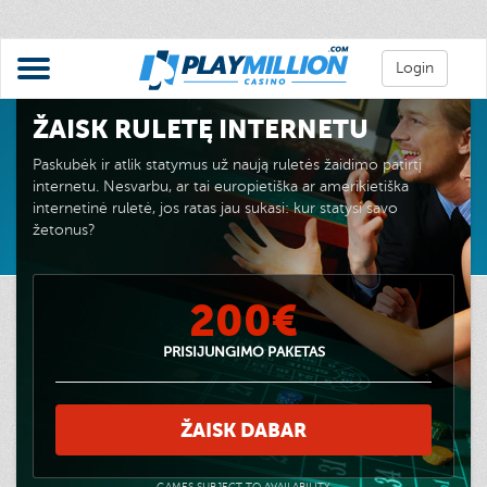
Login
ŽAISK RULETĘ INTERNETU
Paskubėk ir atlik statymus už naują ruletės žaidimo patirtį
internetu. Nesvarbu, ar tai europietiška ar amerikietiška
internetinė ruletė, jos ratas jau sukasi: kur statysi savo
žetonus?
200€
PRISIJUNGIMO PAKETAS
ŽAISK DABAR
GAMES SUBJECT TO AVAILABILITY