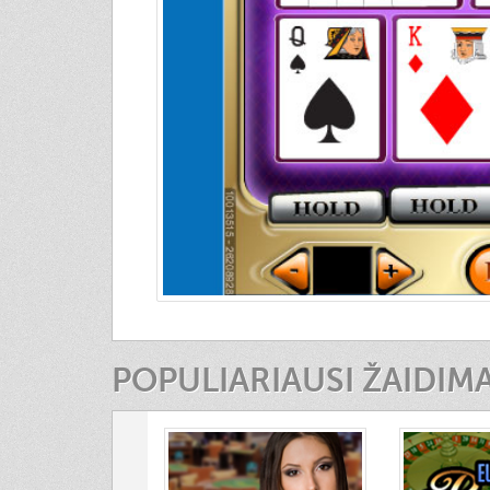
POPULIARIAUSI ŽAIDIMA