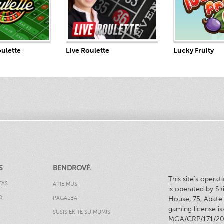
Play 
ay Now
Play Now
Lucky Fruity
ulette
Live Roulette
S
BENDROVĖ
This site’s opera
TAS
APIE MUS
is operated by Sk
O
PAGALBA
House, 75, Abate 
gaming license i
SUSISIEKITE SU MUMIS
MGA/CRP/171/200